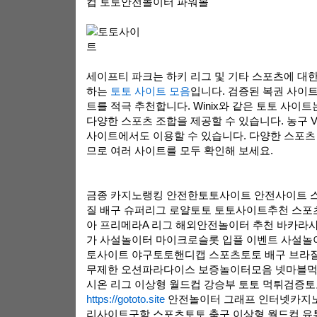
컵 토토안전놀이터 파워볼
세이프티 파크는 하키 리그 및 기타 스포츠에 대
하는
토토 사이트 모음
입니다. 검증된 복권 사이
트를 적극 추천합니다. Winix와 같은 토토 사이
다양한 스포츠 조합을 제공할 수 있습니다. 농구 
사이트에서도 이용할 수 있습니다. 다양한 스포츠
므로 여러 사이트를 모두 확인해 보세요.
금종 카지노랭킹 안전한토토사이트 안전사이트 
질 배구 슈퍼리그 로얄토토 토토사이트추천 스포
아 프리메라A 리그 해외안전놀이터 추천 바카라
가 사설놀이터 마이크로슬롯 입플 이벤트 사설놀
토사이트 야구토토핸디캡 스포츠토토 배구 브라질
무제한 오션파라다이스 보증놀이터모음 넷마블먹
시온 리그 이상형 월드컵 강승부 토토 먹튀검증
https://gototo.site
안전놀이터 그래프 인터넷카지노
리사이트구함 스포츠토토 축구 이상형 월드컵 유